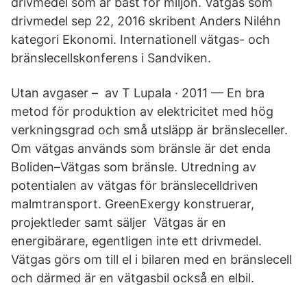
drivmedel som är bäst för miljön. Vätgas som
drivmedel sep 22, 2016 skribent Anders Niléhn
kategori Ekonomi. Internationell vätgas- och
bränslecellskonferens i Sandviken.
Utan avgaser – av T Lupala · 2011 — En bra
metod för produktion av elektricitet med hög
verkningsgrad och små utsläpp är bränsleceller.
Om vätgas används som bränsle är det enda
Boliden–Vätgas som bränsle. Utredning av
potentialen av vätgas för bränslecelldriven
malmtransport. GreenExergy konstruerar,
projektleder samt säljer Vätgas är en
energibärare, egentligen inte ett drivmedel.
Vätgas görs om till el i bilaren med en bränslecell
och därmed är en vätgasbil också en elbil.