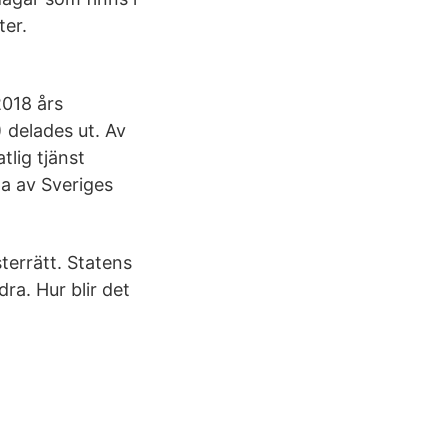
ter.
2018 års
 delades ut. Av
tlig tjänst
a av Sveriges
terrätt. Statens
ra. Hur blir det