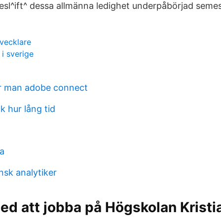
sl^ift^ dessa allmänna ledighet underpåbörjad semes
vecklare
 i sverige
r man adobe connect
 hur lång tid
a
nsk analytiker
ed att jobba på Högskolan Kristi