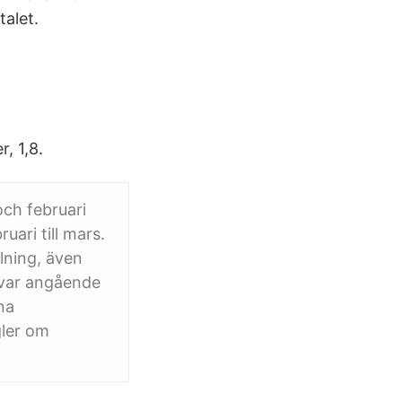
talet.
, 1,8.
och februari
uari till mars.
lning, även
svar angående
na
gler om