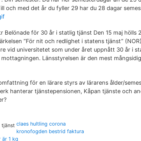
ill och med det år du fyller 29 har du 28 dagar semes
if
 Belönade för 30 år i statlig tjänst Den 15 maj hölls 
kelsen ”För nit och redlighet i statens tjänst” (NOR)
 vid universitetet som under året uppnått 30 år i sta
 mottagningen. Länsstyrelsen är den mest mångsidig
mfattning för en lärare styrs av lärarens ålder/semes
erk hanterar tjänstepensionen, Kåpan tjänste och and
er?
claes hultling corona
kronofogden bestrid faktura
 är 1 kg