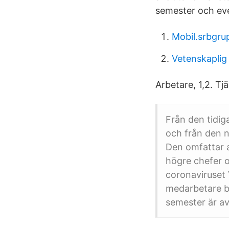
semester och eve
Mobil.srbgru
Vetenskaplig
Arbetare, 1,2. Tj
Från den tidiga
och från den ny
Den omfattar a
högre chefer o
coronaviruset 
medarbetare be
semester är av