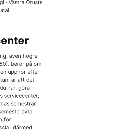
gi · Västra Orusts
unal
center
ning, även högre
480). beror på om
ten upphör efter
aktum är att det
du har. göra
ns servicecenter,
rnas semestrar
semesteravtal
n för
yssla i därmed