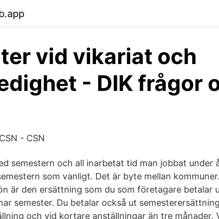
b.app
er vid vikariat och
ledighet - DIK frågor 
 CSN - CSN
ed semestern och all inarbetat tid man jobbat under år
semestern som vanligt. Det är byte mellan kommuner
n är den ersättning som du som företagare betalar ut 
 har semester. Du betalar också ut semesterersättning
ällning och vid kortare anställningar än tre månader. V