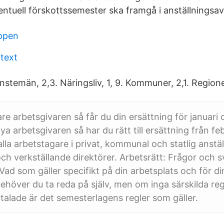
ntuell förskottssemester ska framgå i anställningsav
ppen
 text
änstemän, 2,3. Näringsliv, 1, 9. Kommuner, 2,1. Regioner
re arbetsgivaren så får du din ersättning för januari 
a arbetsgivaren så har du rätt till ersättning från febr
lla arbetstagare i privat, kommunal och statlig anstäl
ch verkställande direktörer. Arbetsrätt: Frågor och 
Vad som gäller specifikt på din arbetsplats och för di
höver du ta reda på själv, men om inga särskilda re
talade är det semesterlagens regler som gäller.