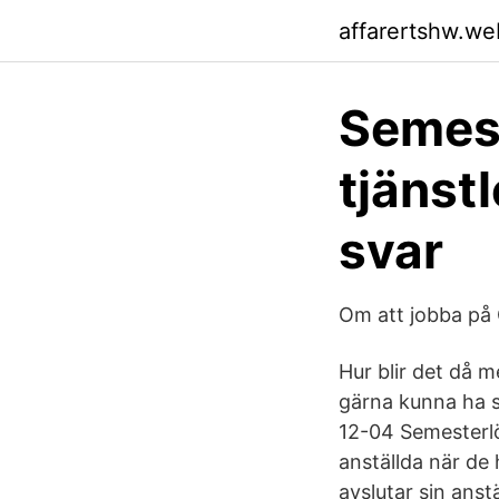
affarertshw.we
Semest
tjänst
svar
Om att jobba på
Hur blir det då m
gärna kunna ha 
12-04 Semesterlö
anställda när de
avslutar sin anst