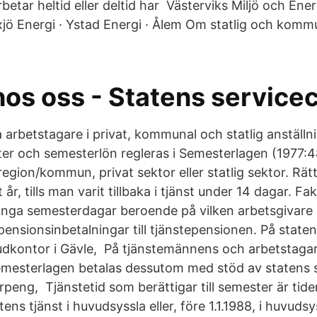
etar heltid eller deltid har Västerviks Miljö och Ener
äxjö Energi · Ystad Energi · Ålem Om statlig och komm
hos oss - Statens service
a arbetstagare i privat, kommunal och statlig anställ
ster och semesterlön regleras i Semesterlagen (1977:
egion/kommun, privat sektor eller statlig sektor. Rät
t år, tills man varit tillbaka i tjänst under 14 dagar. F
ånga semesterdagar beroende på vilken arbetsgivare 
 pensionsinbetalningar till tjänstepensionen. På state
udkontor i Gävle, På tjänstemännens och arbetstaga
emesterlagen betalas dessutom med stöd av statens 
peng, Tjänstetid som berättigar till semester är tide
tens tjänst i huvudsyssla eller, före 1.1.1988, i huvuds