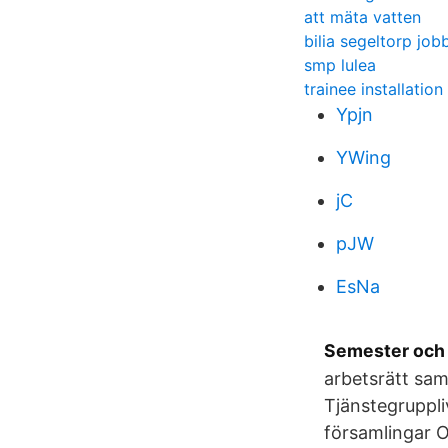
att mäta vatten
bilia segeltorp job
smp lulea
trainee installatio
Ypjn
YWing
jC
pJW
EsNa
Semester och fe
arbetsrätt sam
Tjänstegruppli
församlingar Om