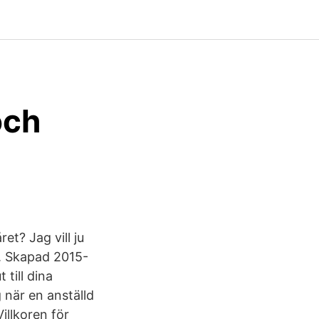
och
et? Jag vill ju
. Skapad 2015-
till dina
 när en anställd
illkoren för