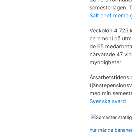
semesterlagen. T
Salt chef meme g
Veckolön 4 725 kr
ceremoni då utmär
de 65 medarbetare
närvarade 47 vid
myndigheter.
Årsarbetstidens o
tjänstepensionsv
med min semest
Svenska svard
hur många bananer