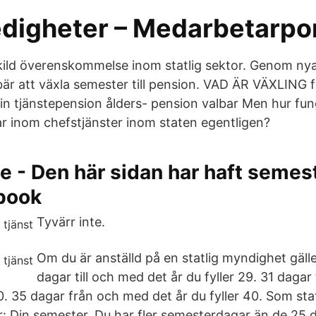
edigheter – Medarbetarpo
ild överenskommelse inom statlig sektor. Genom nya 
är att växla semester till pension. VAD ÄR VÄXLING 
din tjänstepension ålders- pension valbar Men hur fu
r inom chefstjänster inom staten egentligen?
e - Den här sidan har haft semest
ebook
Tyvärr inte.
Om du är anställd på en statlig myndighet gälle
dagar till och med det år du fyller 29. 31 daga
30. 35 dagar från och med det år du fyller 40. Som stat
r: Din semester. Du har fler semesterdagar än de 25 d