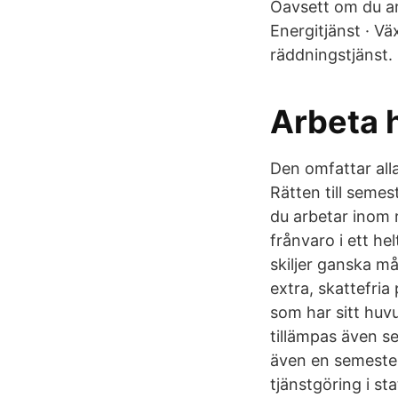
Oavsett om du arb
Energitjänst · V
räddningstjänst.
Arbeta 
Den omfattar all
Rätten till seme
du arbetar inom r
frånvaro i ett hel
skiljer ganska m
extra, skattefria
som har sitt huv
tillämpas även s
även en semester
tjänstgöring i sta