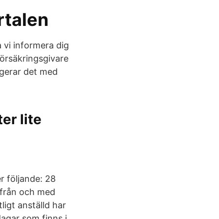
rtalen
vi informera dig
försäkringsgivare
ngerar det med
er lite
r följande: 28
r från och med
ligt anställd har
agar som finns i