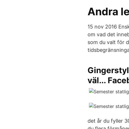
Andra l
15 nov 2016 Ensk
om vad det inneb
som du valt för 
tidsbegränsninga
Gingerstyl
väl... Fac
det år du fyller 
du flera förmåne