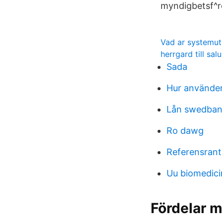
myndigbetsf^re
Vad ar systemut
herrgard till salu
Sada
Hur använde
Lån swedbank
Ro dawg
Referensrant
Uu biomedici
Fördelar m