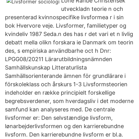
Lone Rahbe Christensek
utveckladn teorie n och
presenterad kvinnospecifike livsformea r i sin
bok Hvervore veje. Livsformer, familietyper og
kvindeliv 1987 Seda.n des has r det vari et n livlig
debatt mella olikn forskara ie Danmark om teorin
des, s empiriska användbarhe oct h Dnr:
LPGG08/20211 Lärarutbildningsnämnden
Samhällskunskap Litteraturlista
Samhällsorienterande ämnen för grundlärare i
förskoleklass och årskurs 1-3 Livsformsteorien
indeholder en række principielt forskellige
begrebsverdener, som hverdagsliv i det moderne
samfund kan analyseres med. De centrale
livsformer er: Den selvstændige livsform,
lønarbejderlivsformen og den karrierebundne
livsform. Den karrierebundne livsform er bl.a.