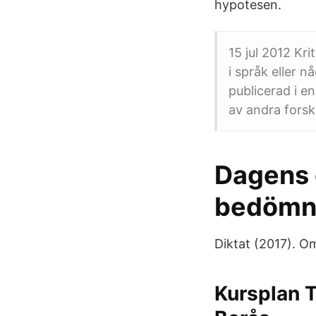
hypotesen.
15 jul 2012 Kr
i språk eller 
publicerad i e
av andra forsk
Dagens o
bedömni
Diktat (2017). Om
Kursplan T