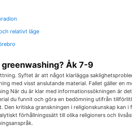
nradion
och relativt läge
örebro
r greenwashing? Åk 7-9
tning. Syftet är att något klarlägga saklighetsproble
ng med visst anslutande material. Fallet gäller en mo
kning När du är klar med informationssökningen är det
ial du funnit och göra en bedömning utifrån tillförlit
t. Den kritiska granskningen i religionskunskap kan i
alytiskt förhållningssätt till olika religioners och livs
ningsanspråk.