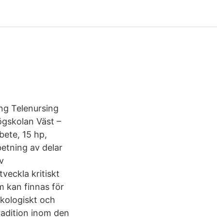
ing Telenursing
Högskolan Väst –
bete, 15 hp,
etning av delar
v
veckla kritiskt
m kan finnas för
ykologiskt och
tradition inom den