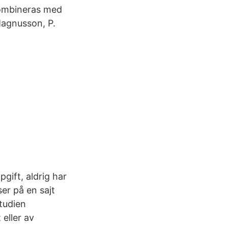
 kombineras med
Magnusson, P.
pgift, aldrig har
ser på en sajt
studien
eller av