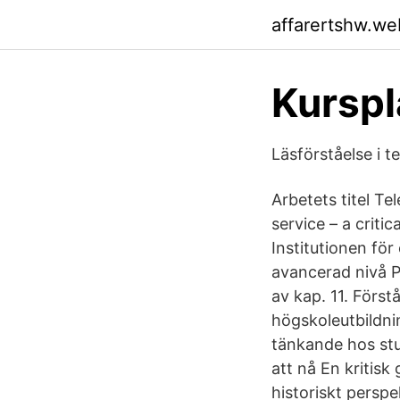
affarertshw.we
Kurspl
Läsförståelse i te
Arbetets titel Te
service – a criti
Institutionen fö
avancerad nivå P
av kap. 11. Först
högskoleutbildni
tänkande hos stu
att nå En kritisk
historiskt perspe