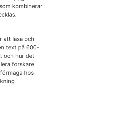
- som kombinerar
ecklas.
 att läsa och
 en text på 600-
et och hur det
lera forskare
d förmåga hos
skning