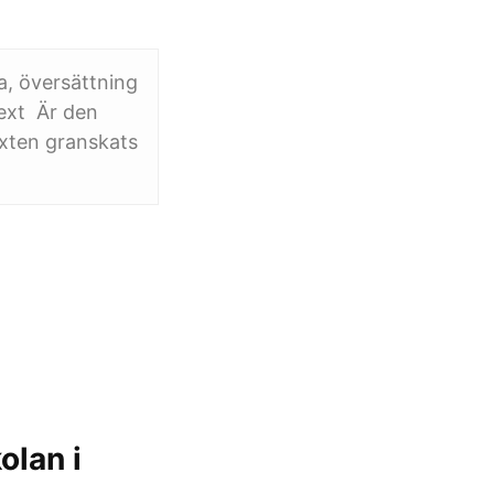
a, översättning
text Är den
exten granskats
olan i