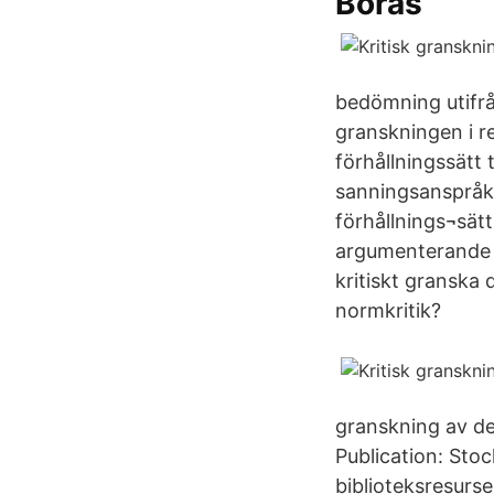
Borås
bedömning utifrån
granskningen i re
förhållningssätt 
sanningsanspråk.
förhållnings¬sät
argumenterande b
kritiskt granska 
normkritik?
granskning av d
Publication: St
biblioteksresurse