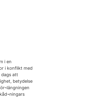
m i en
r i konflikt med
 dags att
lighet, betydelse
 för¬längningen
åskåd¬ningars