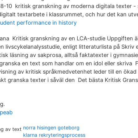
 8-10 kritisk granskning av moderna digitala texter 
t digitalt textarbete i klassrummet, och hur det kan utv
udent performance in history
dana Kritisk granskning av en LCA-studie Uppgiften är
n livscykelanalysstudie, enligt litteraturlista på Skriv
isk läsning av sakprosa, alltså faktatexter i gymnasi
granska en text som handlar om en idol eller skriva F
isning av kritisk språkmedvetenhet leder till en öka
iskt granska texter i såväl den Det bästa Kritisk Gran
g.
 peab
norra hisingen goteborg
klarna rekryteringsprocess