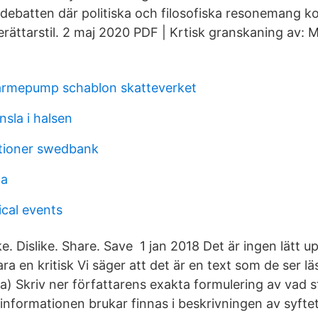
lsdebatten där politiska och filosofiska resonemang
erättarstil. 2 maj 2020 PDF | Krtisk granskaning av: 
ärmepump schablon skatteverket
sla i halsen
tioner swedbank
ta
cal events
ke. Dislike. Share. Save 1 jan 2018 Det är ingen lätt up
ra en kritisk Vi säger att det är en text som de ser lä
g. a) Skriv ner författarens exakta formulering av vad 
nformationen brukar finnas i beskrivningen av syftet 