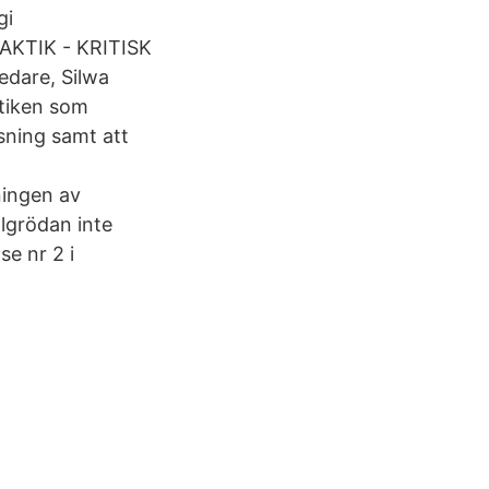
gi
DAKTIK - KRITISK
are, Silwa
ktiken som
sning samt att
ningen av
llgrödan inte
se nr 2 i