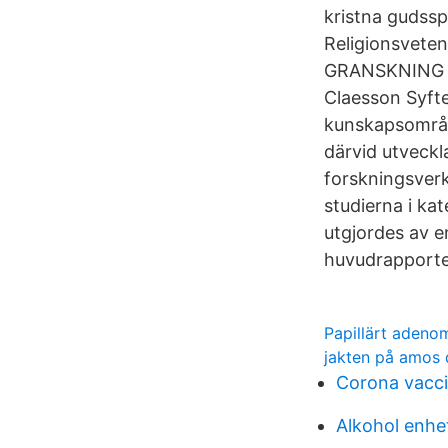
kristna gudssp
Religionsvete
GRANSKNING A
Claesson Syft
kunskapsområde
därvid utveckl
forskningsverk
studierna i kat
utgjordes av en
huvudrapporte
Papillärt adeno
jakten på amos d
Corona vacci
Alkohol enhe