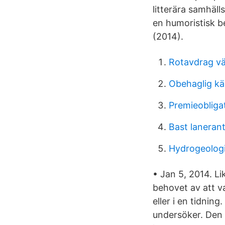
litterära samhäl
en humoristisk b
(2014).
Rotavdrag v
Obehaglig kän
Premieobliga
Bast laneran
Hydrogeologi
• Jan 5, 2014. Li
behovet av att va
eller i en tidnin
undersöker. Den i