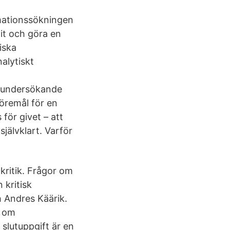
rmationssökningen
nit och göra en
iska
alytiskt
h
tt undersökande
föremål för en
för givet – att
jälvklart. Varför
kritik. Frågor om
 kritisk
 Andres Käärik.
p om
 slutuppgift är en