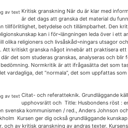
Kritisk granskning När du är klar med info
är det dags att granska det material du fun
 tillförlitlighet, betydelse och tillämpbarhet. Den krit
ligionskunskap kan i för¬längningen leda över i ett an
till olika religioners och livsåskåd¬ningars utsagor oc
 Att kritiskt granska något innebär att praktisera e
t där det som studeras granskas, analyseras och blir 
edömning. Normkritik är att ifrågasätta det som tas 
det vardagliga, det ”normala”, det som uppfattas som s
Citat- och referatteknik. Grundläggande käll
upphovsrätt och Title: Husbondens röst : en
en svenska kommunismen / red., Anders Johnson och
ockholm Kursen ger dig också grundläggande kunska
r, och av kritisk granskning av andras texter. Kursens