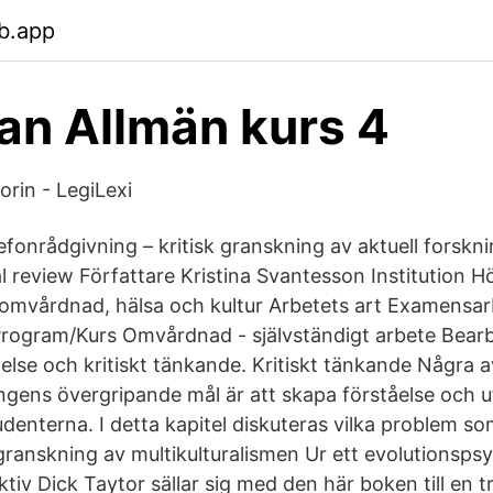
b.app
an Allmän kurs 4
orin - LegiLexi
lefonrådgivning – kritisk granskning av aktuell forskn
cal review Författare Kristina Svantesson Institution 
r omvårdnad, hälsa och kultur Arbetets art Examensar
rogram/Kurs Omvårdnad - självständigt arbete Bearb
åelse och kritiskt tänkande. Kritiskt tänkande Några a
ngens övergripande mål är att skapa förståelse och ut
denterna. I detta kapitel diskuteras vilka problem so
 granskning av multikulturalismen Ur ett evolutionsps
ktiv Dick Taytor sällar sig med den här boken till en 