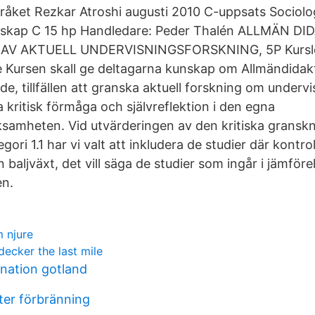
råket Rezkar Atroshi augusti 2010 C-uppsats Sociolo
nskap C 15 hp Handledare: Peder Thalén ALLMÄN DI
V AKTUELL UNDERVISNINGSFORSKNING, 5P Kursled
e Kursen skall ge deltagarna kunskap om Allmändida
, tillfällen att granska aktuell forskning om undervi
a kritisk förmåga och självreflektion i den egna
samheten. Vid utvärderingen av den kritiska gransk
egori 1.1 har vi valt att inkludera de studier där kontro
 baljväxt, det vill säga de studier som ingår i jämförel
n.
m njure
ecker the last mile
nation gotland
ter förbränning