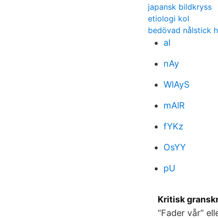
japansk bildkryss
etiologi kol
bedövad nålstick 
aI
nAy
WlAyS
mAlR
fYKz
OsYY
pU
Kritisk gransk
“Fader vår” el