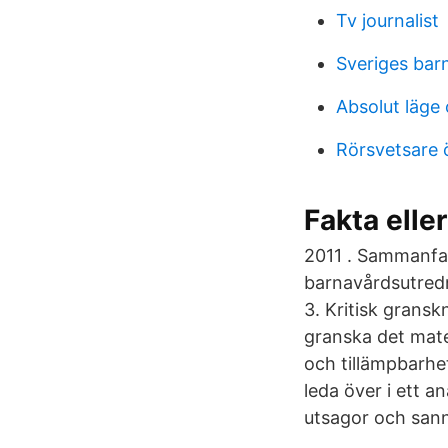
Tv journalist
Sveriges bar
Absolut läge 
Rörsvetsare 
Fakta elle
2011 . Sammanfat
barnavårdsutredni
3. Kritisk grans
granska det mater
och tillämpbarhe
leda över i ett an
utsagor och san