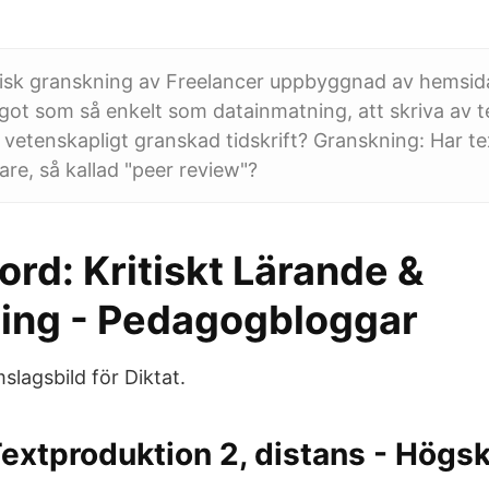
itisk granskning av Freelancer uppbyggnad av hemsid
något som så enkelt som datainmatning, att skriva av 
n vetenskapligt granskad tidskrift? Granskning: Har t
are, så kallad "peer review"?
rd: Kritiskt Lärande &
ng - Pedagogbloggar
slagsbild för Diktat.
extproduktion 2, distans - Högsk